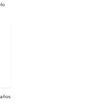
elo
 años