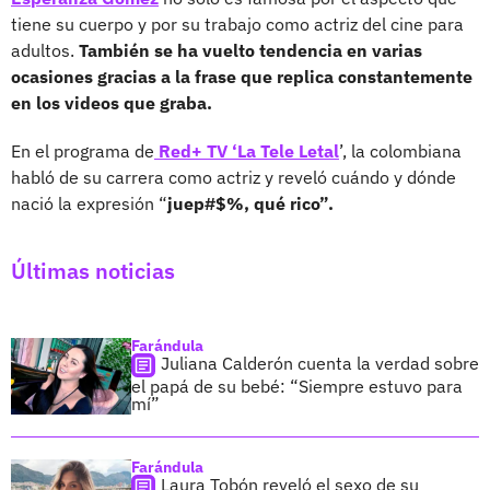
tiene su cuerpo y por su trabajo como actriz del cine para
adultos.
También se ha vuelto tendencia en varias
ocasiones gracias a la frase que replica constantemente
en los videos que graba.
En el programa de
Red+ TV ‘La Tele Letal
’, la colombiana
habló de su carrera como actriz y reveló cuándo y dónde
nació la expresión “
juep#$%, qué rico”.
Últimas noticias
Farándula
Juliana Calderón cuenta la verdad sobre
el papá de su bebé: “Siempre estuvo para
mí”
Farándula
Laura Tobón reveló el sexo de su