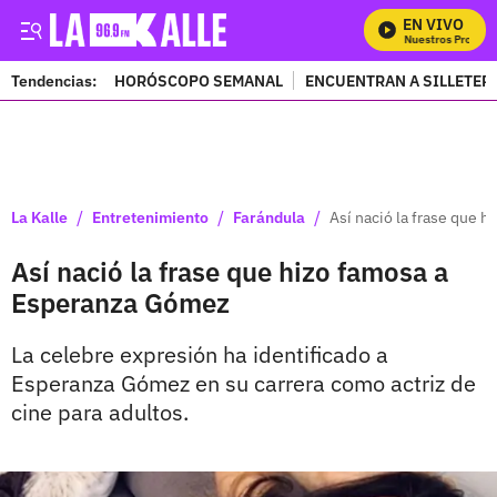
EN VIVO
Mira Todos Nuestros Program
Tendencias:
HORÓSCOPO SEMANAL
ENCUENTRAN A SILLETER
PUBLICIDAD
/
/
/
La Kalle
Entretenimiento
Farándula
Así nació la frase que 
Así nació la frase que hizo famosa a
Esperanza Gómez
La celebre expresión ha identificado a
Esperanza Gómez en su carrera como actriz de
cine para adultos.