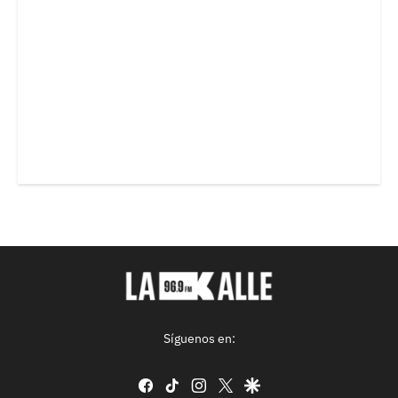
Síguenos en:
facebook
tiktok
instagram
twitter
google