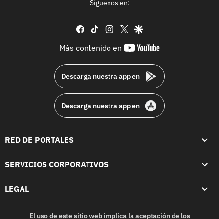
Síguenos en:
facebook
tiktok
instagram
twitter
google
youtube-
Más contenido en
footer
Descarga nuestra app en
Descarga nuestra app en
RED DE PORTALES
SERVICIOS CORPORATIVOS
LEGAL
El uso de este sitio web implica la aceptación de los