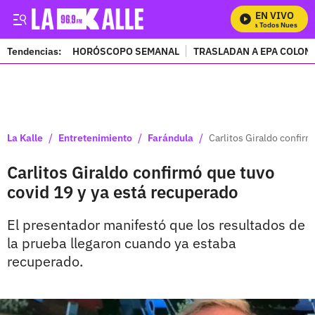
EN VIVO
Mira Todos Nuestros P
Tendencias:
HORÓSCOPO SEMANAL
TRASLADAN A EPA COLOM
PUBLICIDAD
/
/
/
La Kalle
Entretenimiento
Farándula
Carlitos Giraldo confir
Carlitos Giraldo confirmó que tuvo
covid 19 y ya está recuperado
El presentador manifestó que los resultados de
la prueba llegaron cuando ya estaba
recuperado.