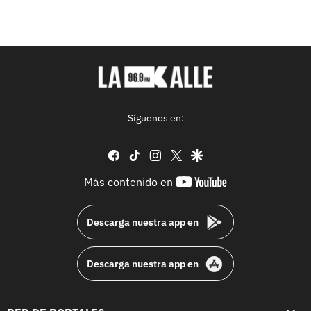
Síguenos en:
facebook
tiktok
instagram
twitter
google
youtube-
Más contenido en
footer
Descarga nuestra app en
Descarga nuestra app en