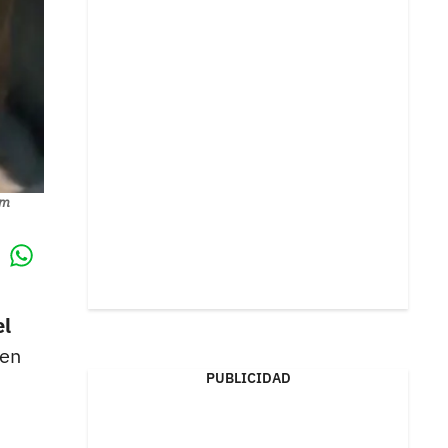
am
Whatsapp
k
el
en
PUBLICIDAD