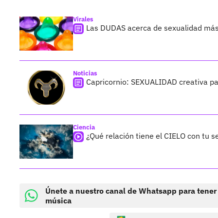
Virales
Las DUDAS acerca de sexualidad más
Noticias
Capricornio: SEXUALIDAD creativa pa
Ciencia
¿Qué relación tiene el CIELO con tu s
Únete a nuestro canal de Whatsapp para tener
música