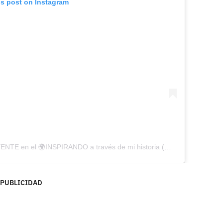
is post on Instagram
A post shared by ➰ⓀⒶⓉⒺ Ⓟ®️➰ INFLUYENTE en el 🌍INSPIRANDO a través de mi historia (@katerinpelaezp)
PUBLICIDAD