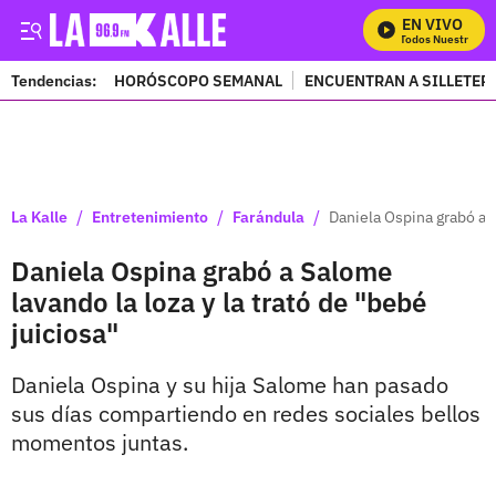
EN VIVO
Mira Todos Nuestros Pr
Tendencias:
HORÓSCOPO SEMANAL
ENCUENTRAN A SILLETER
PUBLICIDAD
/
/
/
La Kalle
Entretenimiento
Farándula
Daniela Ospina grabó a S
Daniela Ospina grabó a Salome
lavando la loza y la trató de "bebé
juiciosa"
Daniela Ospina y su hija Salome han pasado
sus días compartiendo en redes sociales bellos
momentos juntas.