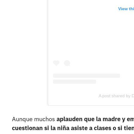
View th
A post shared by 
Aunque muchos
aplauden que la madre y em
cuestionan si la niña asiste a clases o si ti