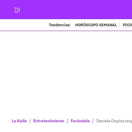
Tendencias:
HORÓSCOPO SEMANAL
PICO
/
/
/
La Kalle
Entretenimiento
Farándula
Daniela Ospina res