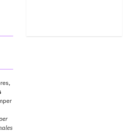
res,
s
omper
per
nales