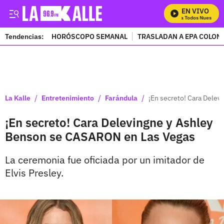
EN VIVO
Mira Todos Nuestros P
Tendencias:
HORÓSCOPO SEMANAL
TRASLADAN A EPA COLOM
PUBLICIDAD
/
/
/
La Kalle
Entretenimiento
Farándula
¡En secreto! Cara Dele
¡En secreto! Cara Delevingne y Ashley
Benson se CASARON en Las Vegas
La ceremonia fue oficiada por un imitador de
Elvis Presley.