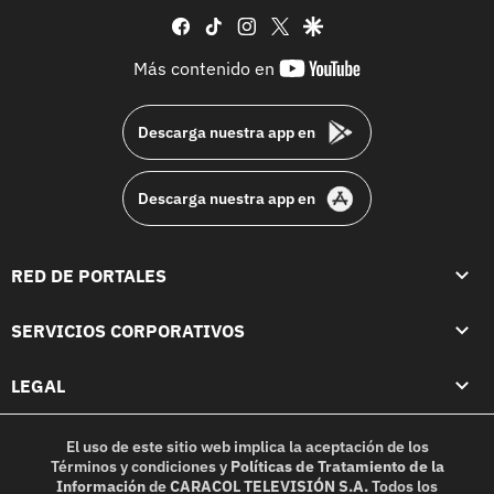
facebook
tiktok
instagram
twitter
google
youtube-
Más contenido en
footer
Descarga nuestra app en
Descarga nuestra app en
RED DE PORTALES
SERVICIOS CORPORATIVOS
LEGAL
El uso de este sitio web implica la aceptación de los
Términos y condiciones
y
Políticas de Tratamiento de la
Información
de
CARACOL TELEVISIÓN S.A.
Todos los