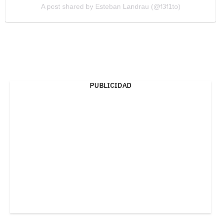
A post shared by Esteban Landrau (@f3f1to)
PUBLICIDAD