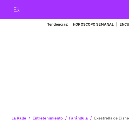
Tendencias:
HORÓSCOPO SEMANAL
ENCU
/
/
/
La Kalle
Entretenimiento
Farándula
Exestrella de Disn