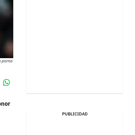
a porno
Whatsapp
k
onor
PUBLICIDAD