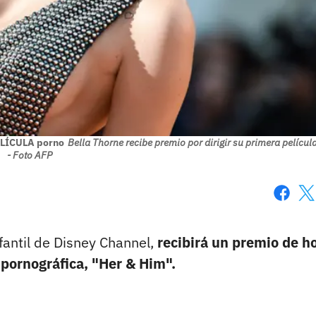
PELÍCULA porno
Bella Thorne recibe premio por dirigir su primera películ
- Foto AFP
Faceboo
X
nfantil de Disney Channel,
recibirá un premio de h
a pornográfica, "Her & Him".