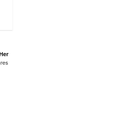
"Her
res