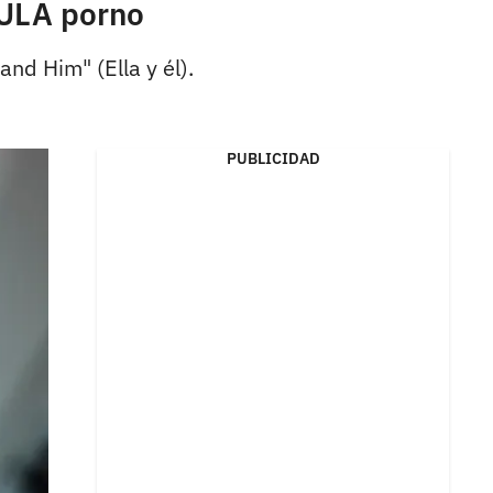
CULA porno
nd Him" (Ella y él).
PUBLICIDAD