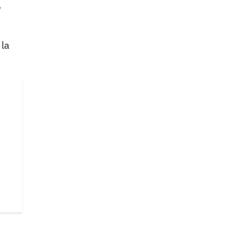
,
 la