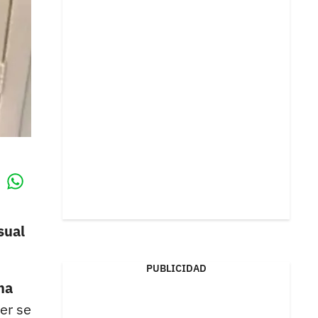
Whatsapp
k
sual
PUBLICIDAD
ma
cer se