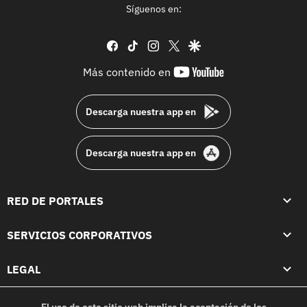
Síguenos en:
facebook
tiktok
instagram
twitter
google
youtube-
Más contenido en
footer
Descarga nuestra app en
Descarga nuestra app en
RED DE PORTALES
SERVICIOS CORPORATIVOS
LEGAL
El uso de este sitio web implica la aceptación de los