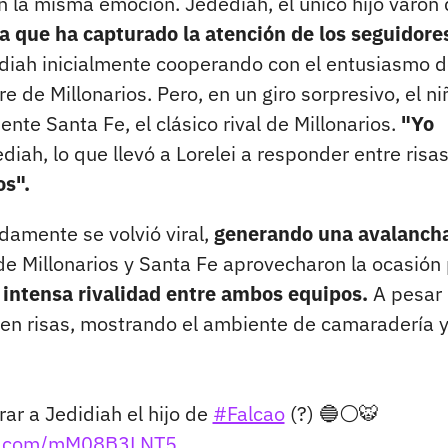
n la misma emoción. Jedediah, el único hijo varón
 que ha capturado la atención de los seguidore
ediah inicialmente cooperando con el entusiasmo d
 de Millonarios. Pero, en un giro sorpresivo, el ni
te Santa Fe, el clásico rival de Millonarios.
"Yo
diah, lo que llevó a Lorelei a responder entre risas
os".
idamente se volvió viral,
generando una avalanch
e Millonarios y Santa Fe aprovecharon la ocasión
a intensa rivalidad entre ambos equipos.
A pesar 
ó en risas, mostrando el ambiente de camaradería 
ar a Jedidiah el hijo de
#Falcao
(?) 🔵⚪️🐯
ter.com/mM08B3LNT5