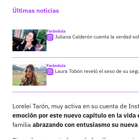
Últimas noticias
Farándula
Juliana Calderón cuenta la verdad so
Farándula
Laura Tobón reveló el sexo de su segu
Lorelei Tarón, muy activa en su cuenta de In
emoción por este nuevo capítulo en la vida 
familia
abrazando con entusiasmo su nueva 