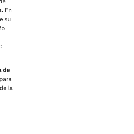
 de
s.
En
e su
ño
:
a de
 para
de la
y