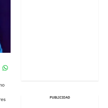
Whatsapp
k
smo
PUBLICIDAD
res