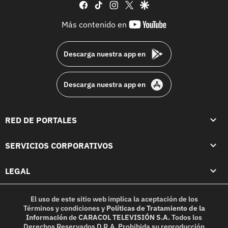
facebook
tiktok
instagram
twitter
google
youtube-
Más contenido en
footer
Descarga nuestra app en
Descarga nuestra app en
RED DE PORTALES
SERVICIOS CORPORATIVOS
LEGAL
El uso de este sitio web implica la aceptación de los
Términos y condiciones
y
Políticas de Tratamiento de la
Información
de
CARACOL TELEVISIÓN S.A.
Todos los
Derechos Reservados D.R.A. Prohibida su reproducción