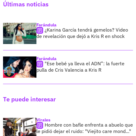
Últimas noticias
Farándula
¿Karina García tendrá gemelos? Video
de revelación que dejó a Kris R en shock
Farándula
"Ese bebé ya lleva el ADN”: la fuerte
pulla de Cris Valencia a Kris R
Te puede interesar
Virales
Hombre con bafle enfrenta a abuelo que
le pidió dejar el ruido: "Viejito care mond..."