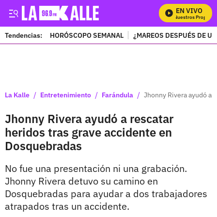
EN VIVO
Mira Todos Nuestros Programas
Tendencias:
HORÓSCOPO SEMANAL
¿MAREOS DESPUÉS DE UN
PUBLICIDAD
/
/
/
La Kalle
Entretenimiento
Farándula
Jhonny Rivera ayudó a r
Jhonny Rivera ayudó a rescatar
heridos tras grave accidente en
Dosquebradas
No fue una presentación ni una grabación.
Jhonny Rivera detuvo su camino en
Dosquebradas para ayudar a dos trabajadores
atrapados tras un accidente.