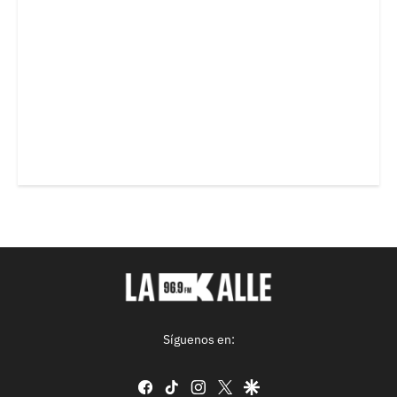
Síguenos en:
facebook
tiktok
instagram
twitter
google