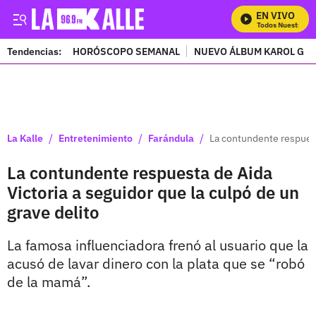
EN VIVO
Mira Todos Nuestros P
Tendencias:
HORÓSCOPO SEMANAL
NUEVO ÁLBUM KAROL G
PUBLICIDAD
/
/
/
La Kalle
Entretenimiento
Farándula
La contundente respuesta
La contundente respuesta de Aida
Victoria a seguidor que la culpó de un
grave delito
La famosa influenciadora frenó al usuario que la
acusó de lavar dinero con la plata que se “robó
de la mamá”.