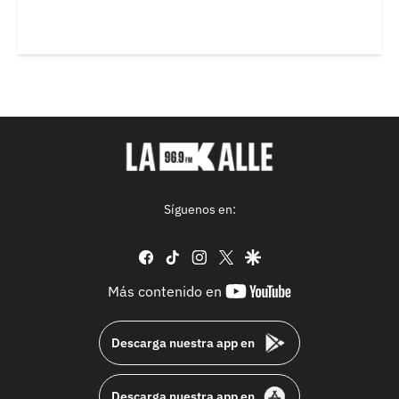
Síguenos en:
facebook
tiktok
instagram
twitter
google
youtube-
Más contenido en
footer
Descarga nuestra app en
Descarga nuestra app en