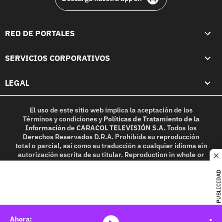
RED DE PORTALES
SERVICIOS CORPORATIVOS
LEGAL
El uso de este sitio web implica la aceptación de los
Términos y condiciones
y
Políticas de Tratamiento de la
Información
de
CARACOL TELEVISIÓN S.A.
Todos los
Derechos Reservados D.R.A. Prohibida su reproducción
total o parcial, así como su traducción a cualquier idioma sin
autorización escrita de su titular. Reproduction in whole or
c
in part, or translation without written permission is
prohibited. All rights reserved 2025.
PUBLICIDAD
MIEMBRO DE: