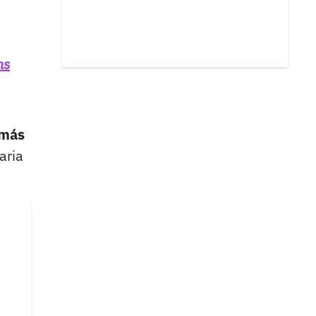
ns
 más
aria