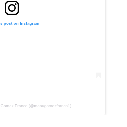
is post on Instagram
la Gomez Franco (@manugomezfranco1)