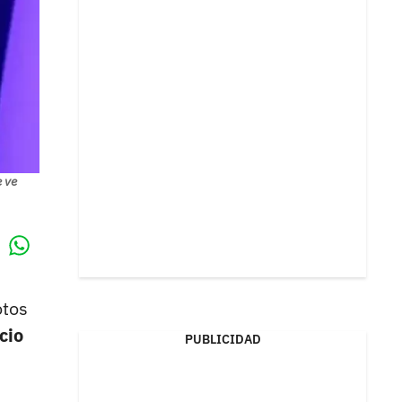
 ve
Whatsapp
k
otos
cio
PUBLICIDAD