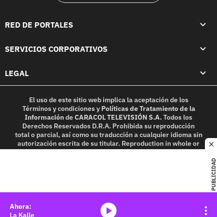
RED DE PORTALES
SERVICIOS CORPORATIVOS
LEGAL
El uso de este sitio web implica la aceptación de los
Términos y condiciones
y
Políticas de Tratamiento de la
Información
de
CARACOL TELEVISIÓN S.A.
Todos los
Derechos Reservados D.R.A. Prohibida su reproducción
total o parcial, así como su traducción a cualquier idioma sin
autorización escrita de su titular. Reproduction in whole or
c
in part, or translation without written permission is
prohibited. All rights reserved 2025.
PUBLICIDAD
MIEMBRO DE:
media-icon
La Kalle