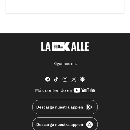
Síguenos en:
facebook
tiktok
instagram
twitter
google
youtube-
Más contenido en
footer
Descarga nuestra app en
Descarga nuestra app en