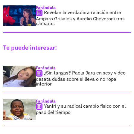
Farándula
Revelan la verdadera relación entre
Amparo Grisales y Aurelio Cheveroni tras
cámaras
Te puede interesar:
Farándula
¿Sin tangas? Paola Jara en sexy video
desata dudas sobre si lleva o no ropa
interior
Farándula
Yanfri y su radical cambio físico con el
paso del tiempo