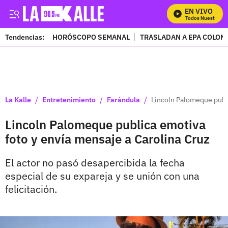
EN VIVO
Mira Todos Nuestros Pr
Tendencias:
HORÓSCOPO SEMANAL
TRASLADAN A EPA COLOM
PUBLICIDAD
/
/
/
La Kalle
Entretenimiento
Farándula
Lincoln Palomeque publi
Lincoln Palomeque publica emotiva
foto y envía mensaje a Carolina Cruz
El actor no pasó desapercibida la fecha
especial de su expareja y se unión con una
felicitación.