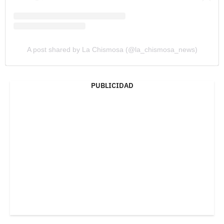
A post shared by La Chismosa (@la_chismosa_news)
PUBLICIDAD