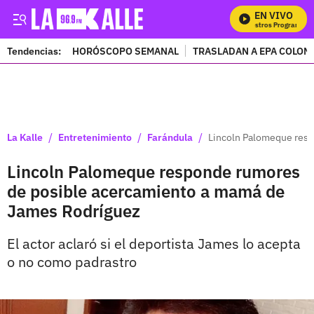
EN VIVO
Mira Todos Nuestros Programas
Tendencias:
HORÓSCOPO SEMANAL
TRASLADAN A EPA COLOM
PUBLICIDAD
/
/
/
La Kalle
Entretenimiento
Farándula
Lincoln Palomeque res
Lincoln Palomeque responde rumores
de posible acercamiento a mamá de
James Rodríguez
El actor aclaró si el deportista James lo acepta
o no como padrastro