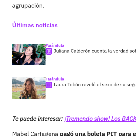
agrupación.
Últimas noticias
Farándula
Juliana Calderón cuenta la verdad so
Farándula
Laura Tobón reveló el sexo de su segu
Te puede interesar:
¡Tremendo show! Los BACKS
Mabel Cartagena
pagó una boleta PIT para e