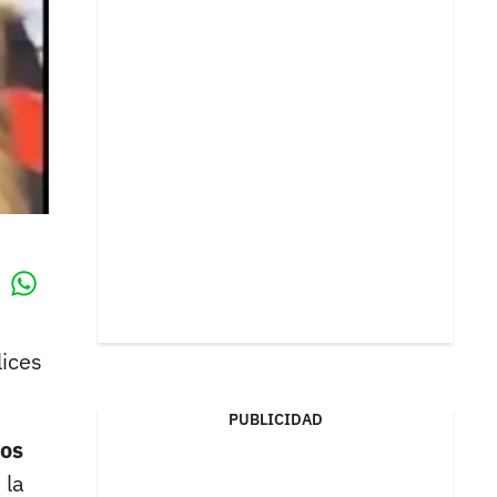
Whatsapp
k
lices
PUBLICIDAD
ios
 la