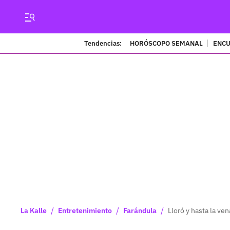
Tendencias:
HORÓSCOPO SEMANAL
ENCU
/
/
/
La Kalle
Entretenimiento
Farándula
Lloró y hasta la ve