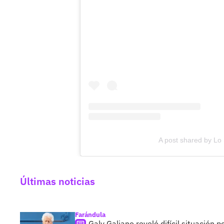
A post shared by Lo
Últimas noticias
Farándula
Galy Galiano reveló difícil situación 