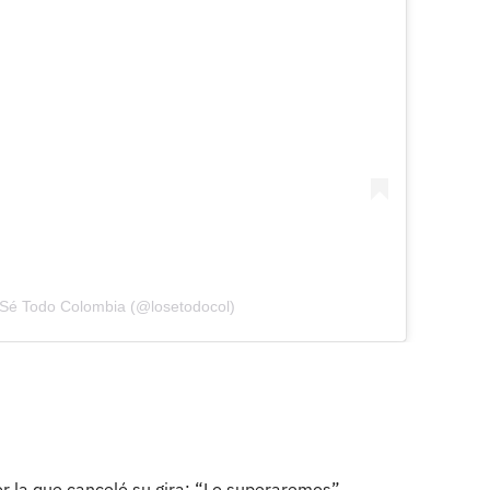
 Sé Todo Colombia (@losetodocol)
por la que canceló su gira: “Lo superaremos”