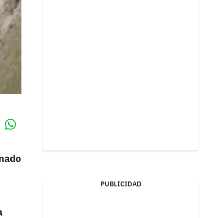
Whatsapp
k
unado
PUBLICIDAD
a