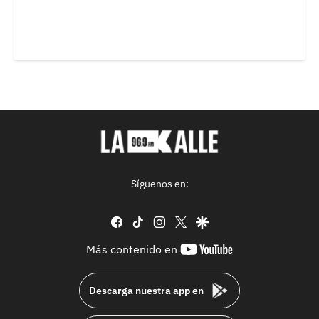
Síguenos en:
facebook
tiktok
instagram
twitter
google
youtube-
Más contenido en
footer
Descarga nuestra app en