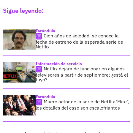
Sigue leyendo:
Farándula
Cien años de soledad: se conoce la
fecha de estreno de la esperada serie de
Netflix
Información de servicio
Netflix dejará de funcionar en algunos
televisores a partir de septiembre; ¿está el
tuyo?
Farándula
Muere actor de la serie de Netflix 'Elite';
los detalles del caso son escalofriantes