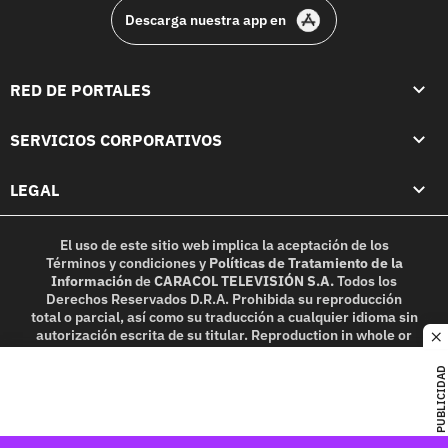
Descarga nuestra app en
RED DE PORTALES
SERVICIOS CORPORATIVOS
LEGAL
El uso de este sitio web implica la aceptación de los
Términos y condiciones
y
Políticas de Tratamiento de la
Información
de
CARACOL TELEVISIÓN S.A.
Todos los
Derechos Reservados D.R.A. Prohibida su reproducción
total o parcial, así como su traducción a cualquier idioma sin
autorización escrita de su titular. Reproduction in whole or
c
in part, or translation without written permission is
prohibited. All rights reserved 2025.
PUBLICIDAD
MIEMBRO DE: