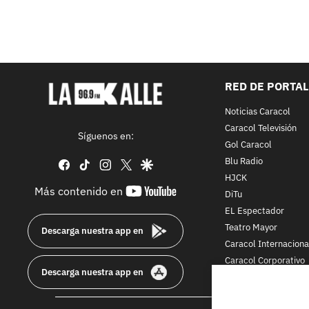
RED DE PORTA
Noticias Caracol
Caracol Televisión
Síguenos en:
Gol Caracol
Blu Radio
facebook
tiktok
instagram
twitter
google
HJCK
youtube-
Más contenido en
DiTu
footer
EL Espectador
Teatro Mayor
Descarga nuestra app en
Caracol Internaciona
Caracol Corporativo
Descarga nuestra app en
Caracol Next