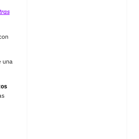
tras
con
e una
tos
as