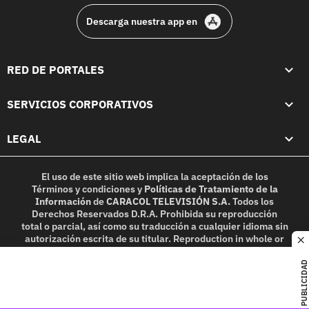
Descarga nuestra app en
RED DE PORTALES
SERVICIOS CORPORATIVOS
LEGAL
El uso de este sitio web implica la aceptación de los
Términos y condiciones
y
Políticas de Tratamiento de la
Información
de
CARACOL TELEVISIÓN S.A.
Todos los
Derechos Reservados D.R.A. Prohibida su reproducción
total o parcial, así como su traducción a cualquier idioma sin
autorización escrita de su titular. Reproduction in whole or
c
in part, or translation without written permission is
prohibited. All rights reserved 2025.
PUBLICIDAD
MIEMBRO DE: