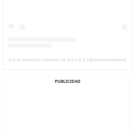
A post shared by Famosos de la A a la Z (@famososhastalaz)
PUBLICIDAD