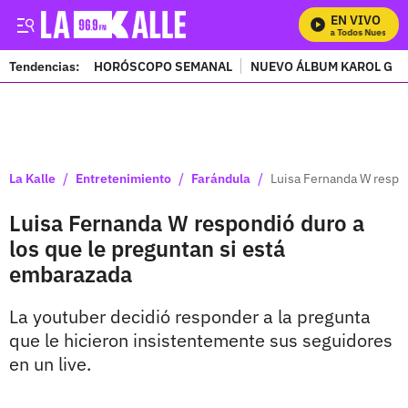
EN VIVO
Mira Todos Nuestros 
Tendencias:
HORÓSCOPO SEMANAL
NUEVO ÁLBUM KAROL G
PUBLICIDAD
/
/
/
La Kalle
Entretenimiento
Farándula
Luisa Fernanda W respon
Luisa Fernanda W respondió duro a
los que le preguntan si está
embarazada
La youtuber decidió responder a la pregunta
que le hicieron insistentemente sus seguidores
en un live.