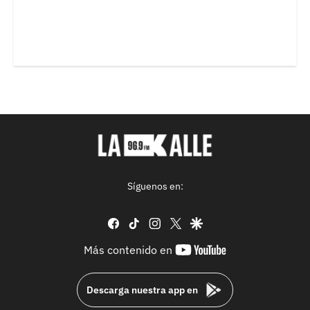
Síguenos en:
facebook
tiktok
instagram
twitter
google
youtube-
Más contenido en
footer
Descarga nuestra app en