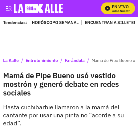
EN VIVO
Mira Todos Nuestros Pro
Tendencias:
HORÓSCOPO SEMANAL
ENCUENTRAN A SILLETER
PUBLICIDAD
/
/
/
La Kalle
Entretenimiento
Farándula
Mamá de Pipe Bueno usó
Mamá de Pipe Bueno usó vestido
mostrón y generó debate en redes
sociales
Hasta cuchibarbie llamaron a la mamá del
cantante por usar una pinta no “acorde a su
edad”.