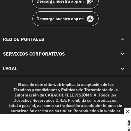
Descarga nuestra app en
Descarga nuestra app en
RED DE PORTALES
SERVICIOS CORPORATIVOS
LEGAL
El uso de este sitio web implica la aceptación de los
Términos y condiciones
y
Políticas de Tratamiento de la
Información
de
CARACOL TELEVISIÓN S.A.
Todos los
Derechos Reservados D.R.A. Prohibida su reproducción
total o parcial, así como su traducción a cualquier idioma sin
autorización escrita de su titular. Reproduction in whole or
c
in part, or translation without written permission is
prohibited. All rights reserved 2025.
PUBLICIDAD