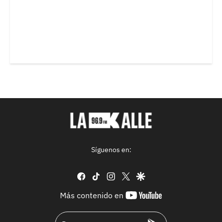
Síguenos en:
facebook
tiktok
instagram
twitter
google
youtube-
Más contenido en
footer