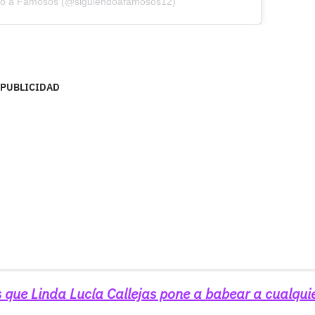
ndo a Famosos (@siguiendoafamosos12)
PUBLICIDAD
s que Linda Lucía Callejas pone a babear a cualqui