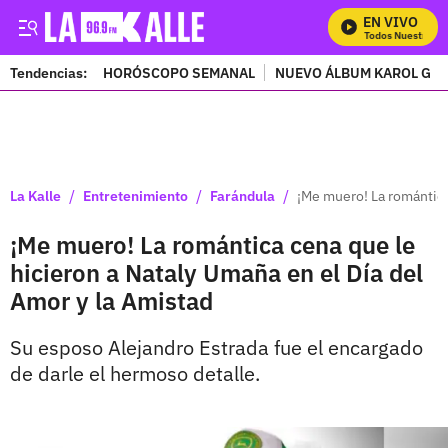
EN VIVO
Mira Todos Nuestros P
Tendencias:
HORÓSCOPO SEMANAL
NUEVO ÁLBUM KAROL G
PUBLICIDAD
/
/
/
La Kalle
Entretenimiento
Farándula
¡Me muero! La romántica
¡Me muero! La romántica cena que le
hicieron a Nataly Umaña en el Día del
Amor y la Amistad
Su esposo Alejandro Estrada fue el encargado
de darle el hermoso detalle.