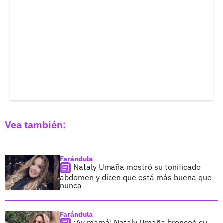
Vea también:
Farándula
Nataly Umaña mostró su tonificado
abdomen y dicen que está más buena que
nunca
Farándula
¡Ay mamá! Nataly Umaña bronceó su