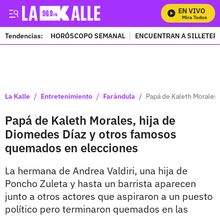
EN VIVO
Mira Todos Nuest
Tendencias:
HORÓSCOPO SEMANAL
ENCUENTRAN A SILLETER
PUBLICIDAD
/
/
/
La Kalle
Entretenimiento
Farándula
Papá de Kaleth Morales
Papá de Kaleth Morales, hija de
Diomedes Díaz y otros famosos
quemados en elecciones
La hermana de Andrea Valdiri, una hija de
Poncho Zuleta y hasta un barrista aparecen
junto a otros actores que aspiraron a un puesto
político pero terminaron quemados en las