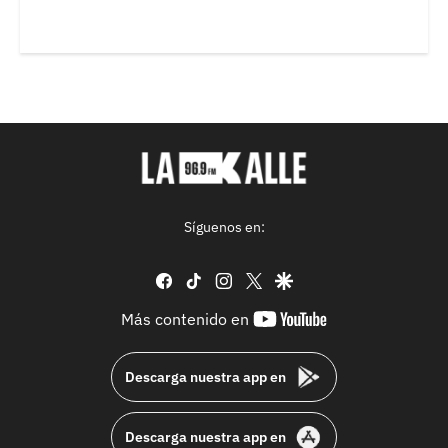
Síguenos en:
facebook
tiktok
instagram
twitter
google
youtube-
Más contenido en
footer
Descarga nuestra app en
Descarga nuestra app en