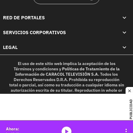
RED DE PORTALES
SERVICIOS CORPORATIVOS
LEGAL
El uso de este sitio web implica la aceptación de los
Términos y condiciones
y
Políticas de Tratamiento de la
Información
de
CARACOL TELEVISIÓN S.A.
Todos los
Derechos Reservados D.R.A. Prohibida su reproducción
total o parcial, así como su traducción a cualquier idioma sin
autorización escrita de su titular. Reproduction in whole or
c
in part, or translation without written permission is
prohibited. All rights reserved 2025.
PUBLICIDAD
MIEMBRO DE:
media-icon