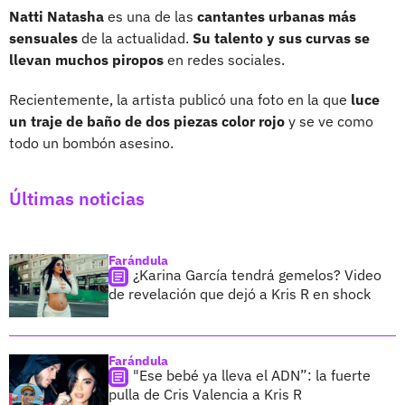
Natti Natasha
es una de las
cantantes urbanas más
sensuales
de la actualidad.
Su talento y sus curvas se
llevan muchos piropos
en redes sociales.
Recientemente, la artista publicó una foto en la que
luce
un traje de baño de dos piezas color rojo
y se ve como
todo un bombón asesino.
Últimas noticias
Farándula
¿Karina García tendrá gemelos? Video
de revelación que dejó a Kris R en shock
Farándula
"Ese bebé ya lleva el ADN”: la fuerte
pulla de Cris Valencia a Kris R