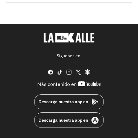
Síguenos en:
facebook
tiktok
instagram
twitter
google
youtube-
Más contenido en
footer
Descarga nuestra app en
Descarga nuestra app en