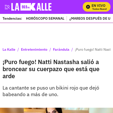
EN VIVO
Mira Todos Nuestros P
Tendencias:
HORÓSCOPO SEMANAL
¿MAREOS DESPUÉS DE UN
PUBLICIDAD
/
/
/
La Kalle
Entretenimiento
Farándula
¡Puro fuego! Natti Nast
¡Puro fuego! Natti Nastasha salió a
broncear su cuerpazo que está que
arde
La cantante se puso un bikini rojo que dejó
babeando a más de uno.