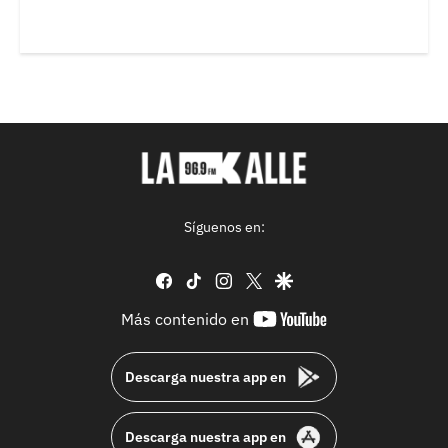
Síguenos en:
facebook
tiktok
instagram
twitter
google
youtube-
Más contenido en
footer
Descarga nuestra app en
Descarga nuestra app en