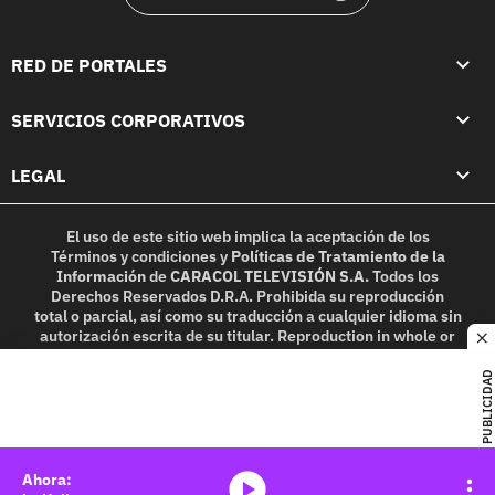
RED DE PORTALES
SERVICIOS CORPORATIVOS
LEGAL
El uso de este sitio web implica la aceptación de los
Términos y condiciones
y
Políticas de Tratamiento de la
Información
de
CARACOL TELEVISIÓN S.A.
Todos los
Derechos Reservados D.R.A. Prohibida su reproducción
total o parcial, así como su traducción a cualquier idioma sin
autorización escrita de su titular. Reproduction in whole or
c
in part, or translation without written permission is
prohibited. All rights reserved 2025.
PUBLICIDAD
MIEMBRO DE:
media-icon