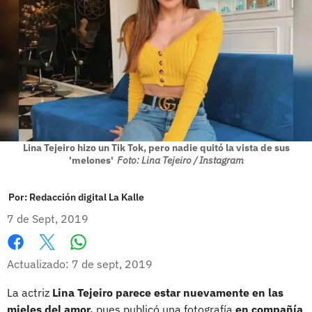
Lina Tejeiro hizo un Tik Tok, pero nadie quitó la vista de sus
'melones'
Foto: Lina Tejeiro / Instagram
Por:
Redacción digital La Kalle
7 de Sept, 2019
Whatsapp
Facebook
X
Actualizado: 7 de sept, 2019
La actriz
Lina Tejeiro parece estar nuevamente en las
mieles del amor,
pues publicó una fotografía
en compañía