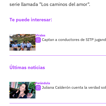
serie llamada "Los caminos del amor".
Te puede interesar:
Virales
Captan a conductores de SITP jugando
Últimas noticias
Farándula
Juliana Calderón cuenta la verdad so