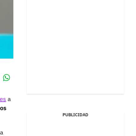
Whatsapp
k
les
a
ios
PUBLICIDAD
na