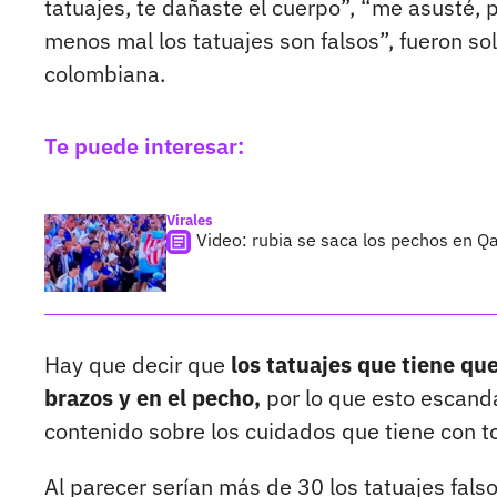
tatuajes, te dañaste el cuerpo”, “me asusté, p
menos mal los tatuajes son falsos”, fueron so
colombiana.
Te puede interesar:
Virales
Video: rubia se saca los pechos en Qa
Hay que decir que
los tatuajes que tiene que
brazos y en el pecho,
por lo que esto escanda
contenido sobre los cuidados que tiene con t
Al parecer serían más de 30 los tatuajes fals