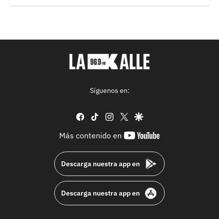
Síguenos en:
facebook
tiktok
instagram
twitter
google
youtube-
Más contenido en
footer
Descarga nuestra app en
Descarga nuestra app en