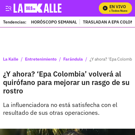
EN VIVO
Mira Todos Nuestros P
Tendencias:
HORÓSCOPO SEMANAL
TRASLADAN A EPA COLOM
PUBLICIDAD
/
/
/
La Kalle
Entretenimiento
Farándula
¿Y ahora? ‘Epa Colombia’
¿Y ahora? ‘Epa Colombia’ volverá al
quirófano para mejorar un rasgo de su
rostro
La influenciadora no está satisfecha con el
resultado de sus otras operaciones.