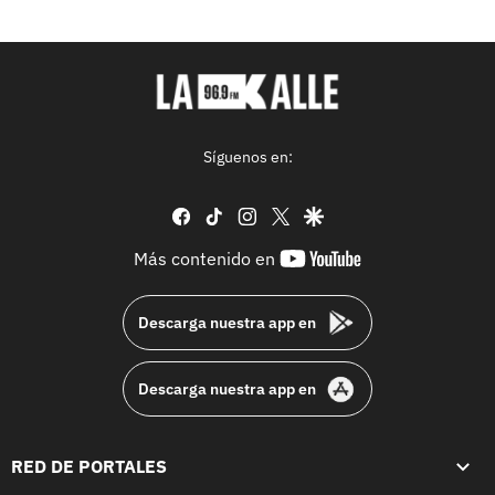
Síguenos en:
facebook
tiktok
instagram
twitter
google
youtube-
Más contenido en
footer
Descarga nuestra app en
Descarga nuestra app en
RED DE PORTALES