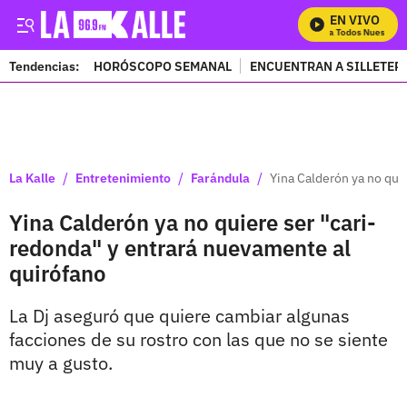
EN VIVO
Mira Todos Nuestros 
Tendencias:
HORÓSCOPO SEMANAL
ENCUENTRAN A SILLETER
PUBLICIDAD
/
/
/
La Kalle
Entretenimiento
Farándula
Yina Calderón ya no qui
Yina Calderón ya no quiere ser "cari-
redonda" y entrará nuevamente al
quirófano
La Dj aseguró que quiere cambiar algunas
facciones de su rostro con las que no se siente
muy a gusto.