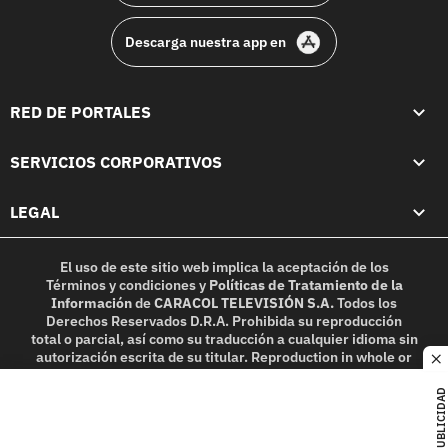
Descarga nuestra app en
RED DE PORTALES
SERVICIOS CORPORATIVOS
LEGAL
El uso de este sitio web implica la aceptación de los
Términos y condiciones
y
Políticas de Tratamiento de la
Información
de
CARACOL TELEVISIÓN S.A.
Todos los
Derechos Reservados D.R.A. Prohibida su reproducción
total o parcial, así como su traducción a cualquier idioma sin
autorización escrita de su titular. Reproduction in whole or
c
in part, or translation without written permission is
prohibited. All rights reserved 2025.
PUBLICIDAD
MIEMBRO DE: