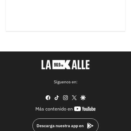
Síguenos en:
facebook
tiktok
instagram
twitter
google
youtube-
Más contenido en
footer
Descarga nuestra app en