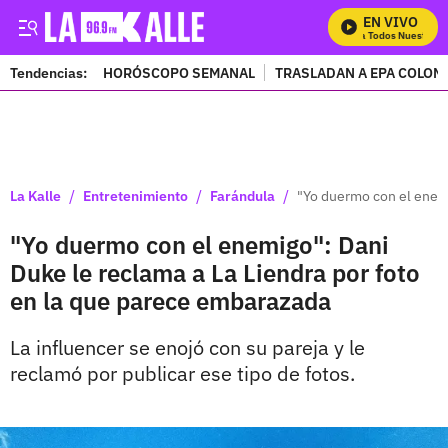
EN VIVO
Mira Todos Nuestros P
Tendencias:
HORÓSCOPO SEMANAL
TRASLADAN A EPA COLOM
PUBLICIDAD
/
/
/
La Kalle
Entretenimiento
Farándula
"Yo duermo con el enemi
"Yo duermo con el enemigo": Dani
Duke le reclama a La Liendra por foto
en la que parece embarazada
La influencer se enojó con su pareja y le
reclamó por publicar ese tipo de fotos.