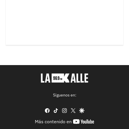
Síguenos en:
facebook
tiktok
instagram
twitter
google
youtube-
Más contenido en
footer