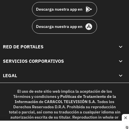
Descarga nuestra app en
Descarga nuestra app en
RED DE PORTALES
SERVICIOS CORPORATIVOS
LEGAL
El uso de este sitio web implica la aceptación de los
Términos y condiciones
y
Políticas de Tratamiento de la
Información
de
CARACOL TELEVISIÓN S.A.
Todos los
Derechos Reservados D.R.A. Prohibida su reproducción
total o parcial, así como su traducción a cualquier idioma sin
autorización escrita de su titular. Reproduction in whole or
c
in part, or translation without written permission is
prohibited. All rights reserved 2025.