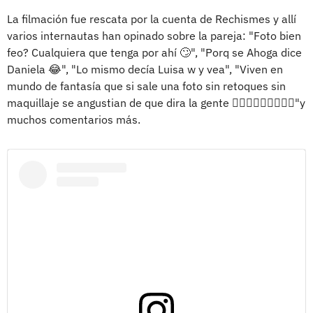
La filmación fue rescata por la cuenta de Rechismes y allí
varios internautas han opinado sobre la pareja: "Foto bien
feo? Cualquiera que tenga por ahí 🙄", "Porq se Ahoga dice
Daniela 😂", "Lo mismo decía Luisa w y vea", "Viven en
mundo de fantasía que si sale una foto sin retoques sin
maquillaje se angustian de que dira la gente 🤷🏻‍♀️🤷🏻‍♀️🤷🏻‍♀️"y
muchos comentarios más.