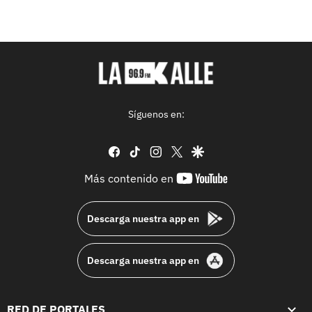
Síguenos en:
facebook
tiktok
instagram
twitter
google
youtube-
Más contenido en
footer
Descarga nuestra app en
Descarga nuestra app en
RED DE PORTALES