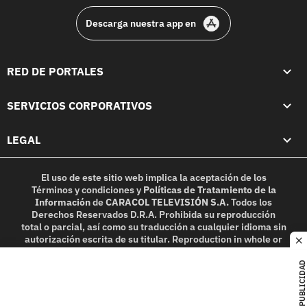
Descarga nuestra app en
RED DE PORTALES
SERVICIOS CORPORATIVOS
LEGAL
El uso de este sitio web implica la aceptación de los
Términos y condiciones
y
Políticas de Tratamiento de la
Información
de
CARACOL TELEVISIÓN S.A.
Todos los
Derechos Reservados D.R.A. Prohibida su reproducción
total o parcial, así como su traducción a cualquier idioma sin
autorización escrita de su titular. Reproduction in whole or
c
in part, or translation without written permission is
prohibited. All rights reserved 2025.
PUBLICIDAD
MIEMBRO DE: