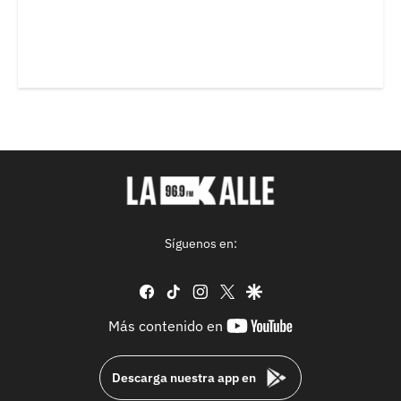
Síguenos en:
facebook
tiktok
instagram
twitter
google
youtube-
Más contenido en
footer
Descarga nuestra app en