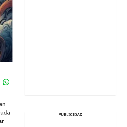
Whatsapp
k
 en
 cada
PUBLICIDAD
ar