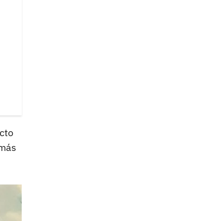
ecto
 más