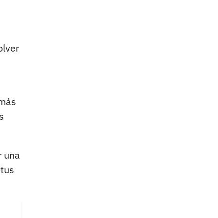
olver
 más
s
r una
 tus