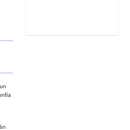
 un
onfía
rán