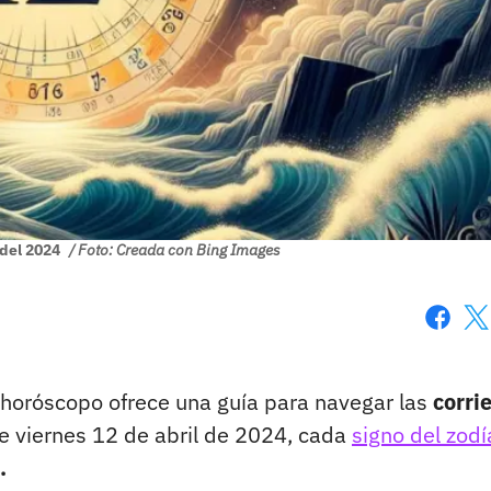
 del 2024
/ Foto: Creada con Bing Images
Faceboo
X
l horóscopo ofrece una guía para navegar las
corri
te viernes 12 de abril de 2024, cada
signo del zod
.