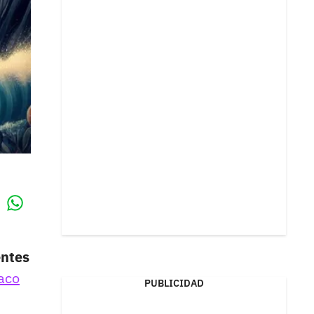
Whatsapp
k
entes
íaco
PUBLICIDAD