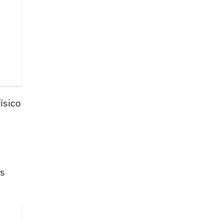
ísico
es