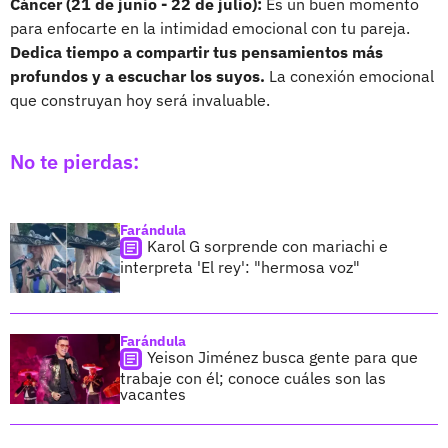
Cáncer (21 de junio - 22 de julio):
Es un buen momento
para enfocarte en la intimidad emocional con tu pareja.
Dedica tiempo a compartir tus pensamientos más
profundos y a escuchar los suyos.
La conexión emocional
que construyan hoy será invaluable.
No te pierdas:
Farándula
Karol G sorprende con mariachi e
interpreta 'El rey': "hermosa voz"
Farándula
Yeison Jiménez busca gente para que
trabaje con él; conoce cuáles son las
vacantes