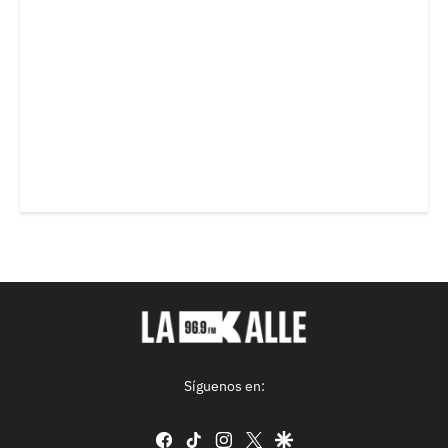
Síguenos en:
facebook
tiktok
instagram
twitter
google