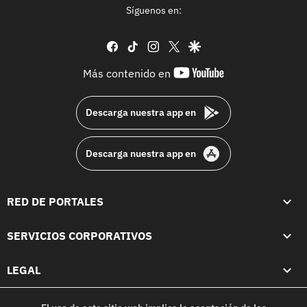
Síguenos en:
facebook
tiktok
instagram
twitter
google
youtube-
Más contenido en
footer
Descarga nuestra app en
Descarga nuestra app en
RED DE PORTALES
SERVICIOS CORPORATIVOS
LEGAL