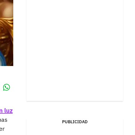
Whatsapp
k
n luz
nas
PUBLICIDAD
er