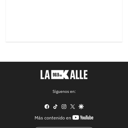
Síguenos en:
facebook
tiktok
instagram
twitter
google
youtube-
Más contenido en
footer