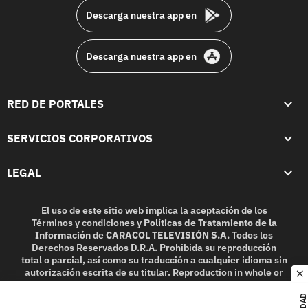
Descarga nuestra app en
Descarga nuestra app en
RED DE PORTALES
SERVICIOS CORPORATIVOS
LEGAL
El uso de este sitio web implica la aceptación de los
Términos y condiciones
y
Políticas de Tratamiento de la
Información
de
CARACOL TELEVISIÓN S.A.
Todos los
Derechos Reservados D.R.A. Prohibida su reproducción
total o parcial, así como su traducción a cualquier idioma sin
autorización escrita de su titular. Reproduction in whole or
c
in part, or translation without written permission is
prohibited. All rights reserved 2025.