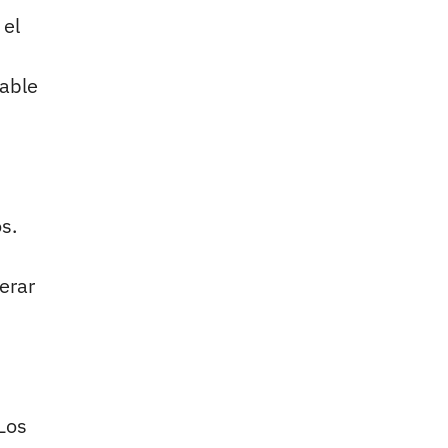
 el
rable
s.
erar
 Los