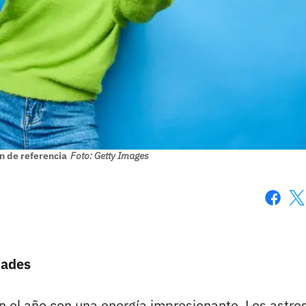
n de referencia
Foto: Getty Images
Faceboo
X
dades
n el año con una energía impresionante. Los astro