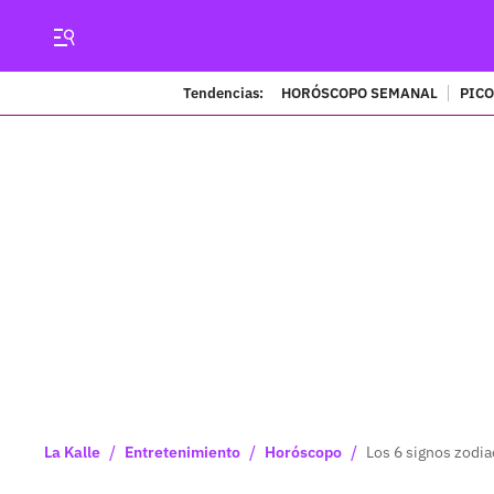
Tendencias:
HORÓSCOPO SEMANAL
PICO
/
/
/
La Kalle
Entretenimiento
Horóscopo
Los 6 signos zodia