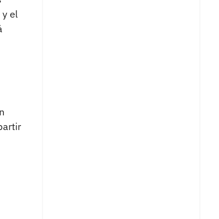
 y el
á
án
artir