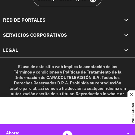
RED DE PORTALES
SERVICIOS CORPORATIVOS
LEGAL
El uso de este sitio web implica la aceptación de los
Términos y condiciones
y
Políticas de Tratamiento de la
Información
de
CARACOL TELEVISIÓN S.A.
Todos los
Derechos Reservados D.R.A. Prohibida su reproducción
total o parcial, así como su traducción a cualquier idioma sin
autorización escrita de su titular. Reproduction in whole or
c
in part, or translation without written permission is
prohibited. All rights reserved 2025.
PUBLICIDAD
MIEMBRO DE: