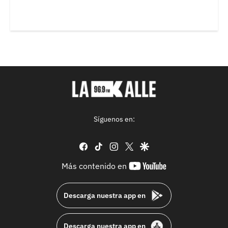
Síguenos en:
facebook
tiktok
instagram
twitter
google
youtube-
Más contenido en
footer
Descarga nuestra app en
Descarga nuestra app en