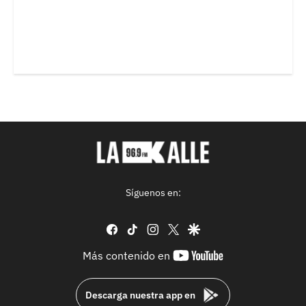
Síguenos en:
facebook
tiktok
instagram
twitter
google
youtube-
Más contenido en
footer
Descarga nuestra app en