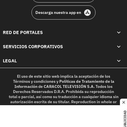
Descarga nuestra app en
RED DE PORTALES
SERVICIOS CORPORATIVOS
LEGAL
El uso de este sitio web implica la aceptación de los
Términos y condiciones
y
Políticas de Tratamiento de la
Información
de
CARACOL TELEVISIÓN S.A.
Todos los
Derechos Reservados D.R.A. Prohibida su reproducción
total o parcial, así como su traducción a cualquier idioma sin
autorización escrita de su titular. Reproduction in whole or
c
in part, or translation without written permission is
prohibited. All rights reserved 2025.
PUBLICIDAD
MIEMBRO DE: